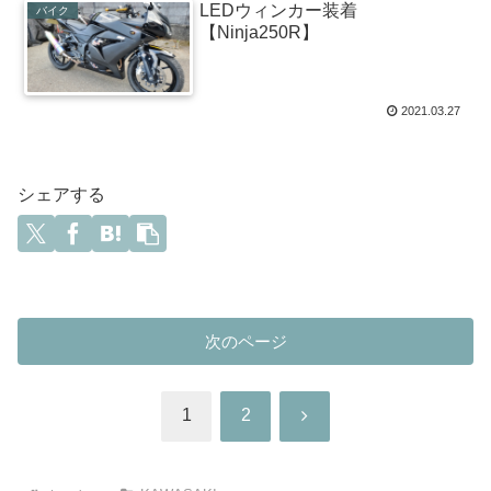
LEDウィンカー装着
バイク
【Ninja250R】
2021.03.27
シェアする
次のページ
次
1
2
へ