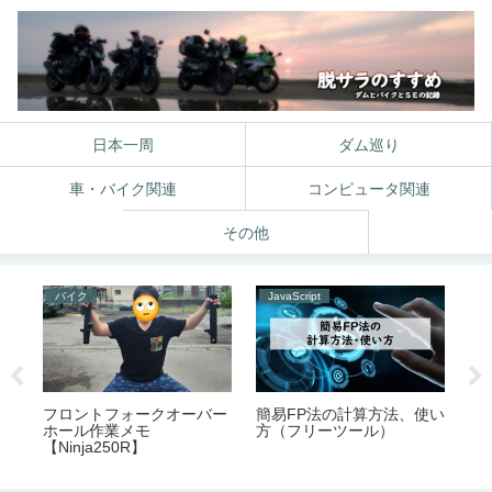
日本一周
ダム巡り
車・バイク関連
コンピュータ関連
その他
バイク
JavaScript
バ
ラ
フロントフォークオーバー
簡易FP法の計算方法、使い
国
ま
ホール作業メモ
方（フリーツール）
能
【Ninja250R】
ー