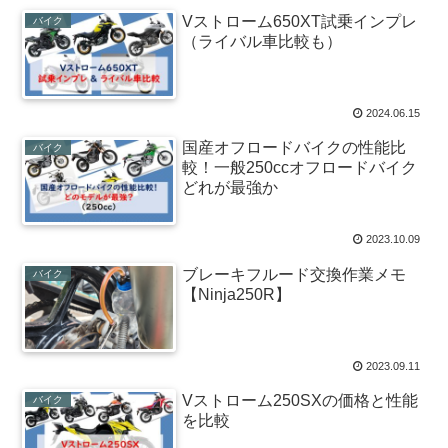
Vストローム650XT試乗インプレ
バイク
（ライバル車比較も）
2024.06.15
国産オフロードバイクの性能比
バイク
較！一般250ccオフロードバイク
どれが最強か
2023.10.09
ブレーキフルード交換作業メモ
バイク
【Ninja250R】
2023.09.11
Vストローム250SXの価格と性能
バイク
を比較