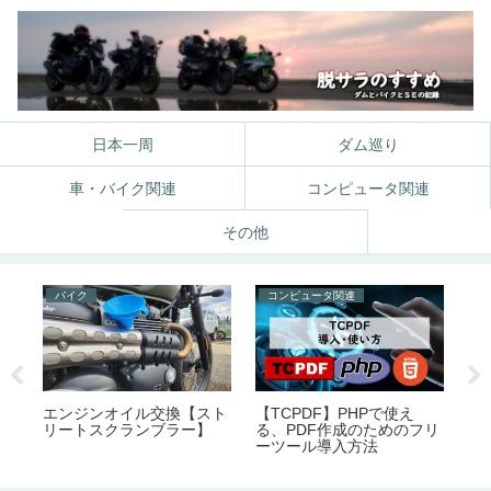
日本一周
ダム巡り
車・バイク関連
コンピュータ関連
その他
バイク
コンピュータ関連
そ
性
エンジンオイル交換【スト
【TCPDF】PHPで使え
オ
ロ
リートスクランブラー】
る、PDF作成のためのフリ
バ
ーツール導入方法
枕