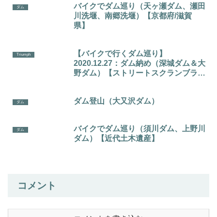
バイクでダム巡り（天ヶ瀬ダム、瀬田
ダム
川洗堰、南郷洗堰）【京都府/滋賀
県】
【バイクで行くダム巡り】
Triumph
2020.12.27：ダム納め（深城ダム＆大
野ダム）【ストリートスクランブラ
ー】
ダム登山（大又沢ダム）
ダム
バイクでダム巡り（須川ダム、上野川
ダム
ダム）【近代土木遺産】
コメント