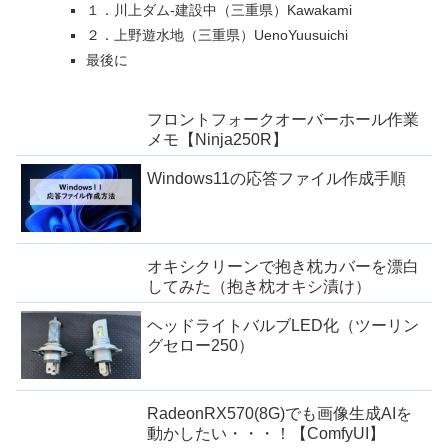
１．川上ダム-建設中（三重県）Kawakami
２．上野遊水地（三重県）UenoYuusuichi
最後に
フロントフォークオーバーホール作業
メモ【Ninja250R】
Windows11の応答ファイル作成手順
オキシクリーンで抱き枕カバーを漂白
してみた（抱き枕オキシ漬け）
ヘッドライトバルブLED化（ツーリン
グセロー250）
RadeonRX570(8G)でも画像生成AIを
動かしたい・・・！【ComfyUI】