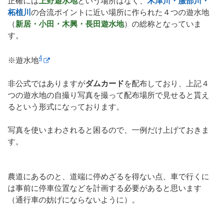
正確には
上野遊水地
という場所はなく、
木津川・服部川・
柘植川
の合流ポイントに近い場所に作られた４つの遊水地
（
新居・小田・木興・長田遊水地
）の総称となっていま
す。
4
※遊水地
非公式ではありますが
ダムカード
を配布しており、上記４
つの遊水地の自撮り写真を撮って配布場所で見せると貰え
るという形式になっております。
写真を使いまわされると困るので、一例だけ上げておきま
す。
農道にあるのと、道端に停めざるを得ない点、車で行くに
は事前に停車位置などを計画する必要があると思います
（通行車の妨げにならないように）。