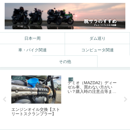
日本一周
ダム巡り
車・バイク関連
コンピュータ関連
その他
バイク
バ
その他
カ
デミオ（MAZDA2）ディー
き
ゼル車、買わない方がい
い？購入時の注意点等まと
め
エンジンオイル交換【スト
ヘ
リートスクランブラー】
（