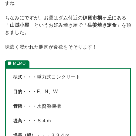
すね！
ちなみにですが、お昼はダム付近の
伊賀市桐ヶ丘
にある
「
山賊小屋
」というお好み焼き屋で「
生姜焼き定食
」を頂
きました。
味濃く浸かれた豚肉が食欲をそそります！
型式
・・・重力式コンクリート
目的
・・・F、N、W
管轄
・・・水資源機構
堤高
・・・８４ｍ
堤長（幅）
・・・３３４ｍ