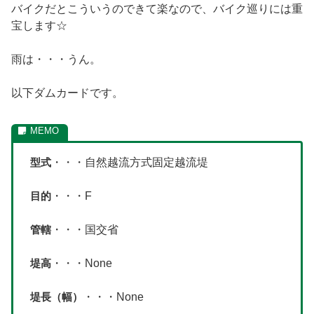
バイクだとこういうのできて楽なので、バイク巡りには重
宝します☆
雨は・・・うん。
以下ダムカードです。
型式
・・・自然越流方式固定越流堤
目的
・・・F
管轄
・・・国交省
堤高
・・・None
堤長（幅）
・・・None