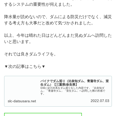
するシステムの重要性が伺えました。
降水量が読めないので、ダムによる防災だけでなく、減災
する考え方も大事だと改めて気づかされました。
以上、今年は晴れた日はどんどんまだ見ぬダムへ訪問した
いと思います。
それでは良きダムライフを。
▼次の記事はこちら▼
バイクでダム巡り（比奈知ダム、青蓮寺ダム、室
生ダム）【三重県/奈良県】
GWに淀川水系をダム巡りをした内容です。「比奈知ダ
ム」「青蓮寺ダム」「室生ダム」へ訪問した際の所感で
す。
2022.07.03
slc-datsusara.net