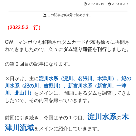
2022.06.19
2023.05.07
この記事は
約4分
で読めます。
（2022.5.3 行）
GW、マンボウも解除されダムカード配布も徐々に再開さ
れてきましたので、久々に
ダム巡り遠征
を刊行しました。
の第２回目の記事になります。
３日かけ、主に
淀川水系（淀川、名張川、木津川）、紀の
川水系（紀の川、吉野川）、新宮川水系（新宮川、十津
川、北山川）
をメインに、周囲にあるダムを調査してきま
したので、その内容を綴っていきます。
淀川水系
木
前回に引き続き、今回はその１つ目、
の
津川流域
をメインに紹介していきます。