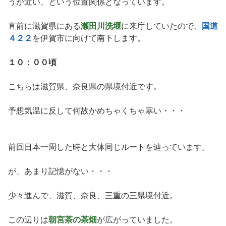
うが近い、という位置関係となっています。
直前に滋賀県にある
瀬田川洗堰
に来庁していたので、
国道
４２２
を伊賀市に向けて南下します。
１０：００頃
こちらは滋賀県、奈良県の県境付近です。
予想気温に反して何故かめちゃくちゃ寒い・・・
前回日本一周した時と大体同じルートを辿っています。
が、あまり記憶がない・・・
少々進んで、滋賀、奈良、三重の三県境付近。
この辺りは
朝宮茶の茶畑
が広がっていました。