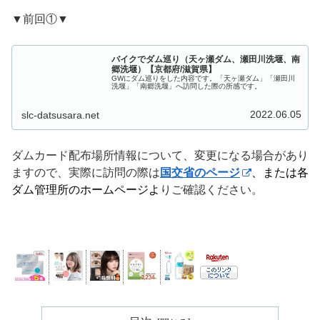
▼前回①▼
バイクでダム巡り（天ヶ瀬ダム、瀬田川洗堰、南
郷洗堰）【京都府/滋賀県】
GWにダム巡りをした内容です。「天ヶ瀬ダム」「瀬田川
洗堰」「南郷洗堰」へ訪問した際の所感です。
2022.06.05
slc-datsusara.net
ダムカード配布場所情報について、変更になる場合があり
ますので、実際に訪問の際は
国交省のページ
、または各
ダム管理所の
ホームページよ
りご確認ください。