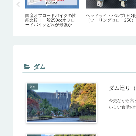
換【スト
国産オフロードバイクの性
ヘッドライトバルブLED
ラー】
能比較！一般250ccオフロ
（ツーリングセロー250）
ードバイクどれが最強か
ダム
ダム
ダム巡り（
今更ながら宮
いしい食堂の