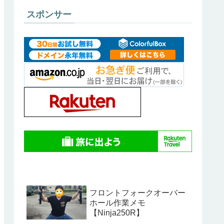
スポンサー
フロントフォークオーバー
ホール作業メモ
【Ninja250R】