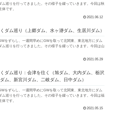
ダム巡りを行ってきました。その様子を綴っていきます。今回は秋
主体です。
2021.06.12
くダム巡り（上郷ダム、水ヶ瀞ダム、生居川ダム）
GWをずらし、一週間早めにGWを取って北関東、東北地方にダム
ダム巡りを行ってきました。その様子を綴っていきます。今回は山
。
2021.05.29
くダム巡り：会津を往く（旭ダム、大内ダム、栃沢
ダム、新宮川ダム、二岐ダム、日中ダム）
GWをずらし、一週間早めにGWを取って北関東、東北地方にダム
ダム巡りを行ってきました。その様子を綴っていきます。今回は福
主体です。
2021.05.15