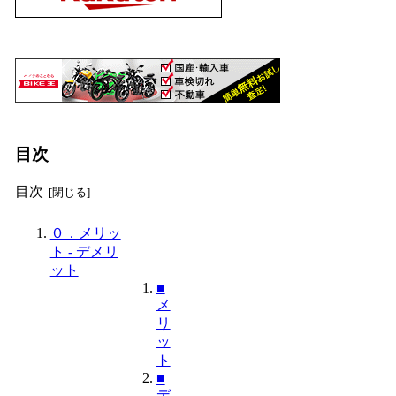
目次
目次
０．メリッ
ト - デメリ
ット
■
メ
リ
ッ
ト
■
デ