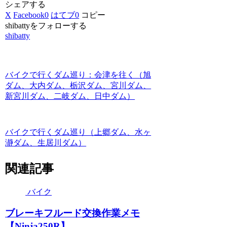
シェアする
X
Facebook
0
はてブ
0
コピー
shibattyをフォローする
shibatty
バイクで行くダム巡り：会津を往く（旭
ダム、大内ダム、栃沢ダム、宮川ダム、
新宮川ダム、二岐ダム、日中ダム）
バイクで行くダム巡り（上郷ダム、水ヶ
瀞ダム、生居川ダム）
関連記事
バイク
ブレーキフルード交換作業メモ
【Ninja250R】