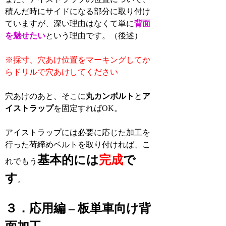
積んだ時にサイドになる部分に取り付け
ていますが、深い理由はなくて単に
背面
を魅せたい
という理由です。（後述）
※採寸、穴あけ位置をマーキングしてか
らドリルで穴あけしてください
穴あけのあと、そこに
丸カンボルト
と
ア
イストラップ
を固定すればOK。
アイストラップには必要に応じた加工を
行った荷締めベルトを取り付ければ、こ
基本的には
完成
で
れでもう
す
。
３．応用編 – 板単車向け背