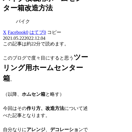
ター箱改造方法
バイク
X
Facebook
0
はてブ
0
コピー
2021.05.22
2022.12.04
この記事は
約22分
で読めます。
ツー
このブログで度々目にすると思う
リング用ホームセンター
箱
。
（以降、
ホムセン箱
と略す）
今回はその
作り方、改造方法
について述
べた記事となります。
自分なりに
アレンジ
、
デコレーショ
ンで