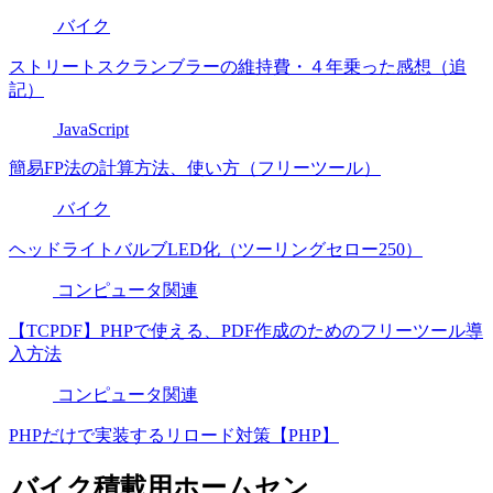
バイク
ストリートスクランブラーの維持費・４年乗った感想（追
記）
JavaScript
簡易FP法の計算方法、使い方（フリーツール）
バイク
ヘッドライトバルブLED化（ツーリングセロー250）
コンピュータ関連
【TCPDF】PHPで使える、PDF作成のためのフリーツール導
入方法
コンピュータ関連
PHPだけで実装するリロード対策【PHP】
バイク積載用ホームセン