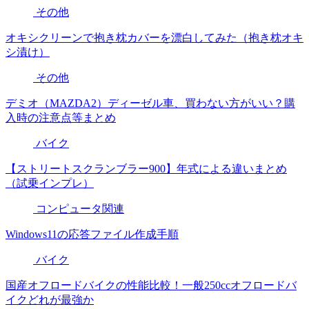
その他
オキシクリーンで抱き枕カバーを漂白してみた（抱き枕オキ
シ漬け）
その他
デミオ（MAZDA2）ディーゼル車、買わない方がいい？購
入時の注意点等まとめ
バイク
【ストリートスクランブラー900】年式による違いまとめ
（試乗インプレ）
コンピュータ関連
Windows11の応答ファイル作成手順
バイク
国産オフロードバイクの性能比較！一般250ccオフロードバ
イクどれが最強か