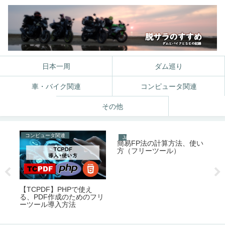
日本一周
ダム巡り
車・バイク関連
コンピュータ関連
その他
コンピュータ関連
JavaScript
コ
ラ
簡易FP法の計算方法、使い
P
ま
方（フリーツール）
ド
【TCPDF】PHPで使え
る、PDF作成のためのフリ
ーツール導入方法