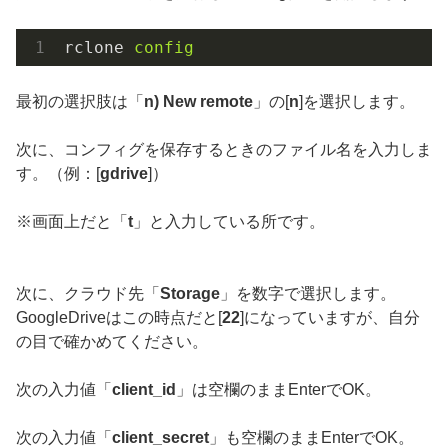
rclone
config
最初の選択肢は「
n) New remote
」の[
n
]を選択します。
次に、コンフィグを保存するときのファイル名を入力しま
す。（例：[
gdrive
]）
※画面上だと「
t
」と入力している所です。
次に、クラウド先「
Storage
」を数字で選択します。
GoogleDriveはこの時点だと[
22
]になっていますが、自分
の目で確かめてください。
次の入力値「
client_id
」は空欄のままEnterでOK。
次の入力値「
client_secret
」も空欄のままEnterでOK。