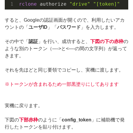
rclone
 authorize 
"drive"
"[token]"
すると、Googleの認証画面が開くので、利用したいアカ
ウントの「
ユーザID
」「
パスワード
」を入力します。
その中で「
認証
」を行い、成功すると、
下図の下の赤枠
の
ような別のトークン（—->と<—-の間の文字列）が返って
きます。
それを先ほどと同じ要領でコピーし、実機に渡します。
※トークンが含まれるため一部黒塗りにしてあります
実機に戻ります。
下図の
下部赤枠
のように「
config_token
」に補助機で発
行したトークンを貼り付けます。