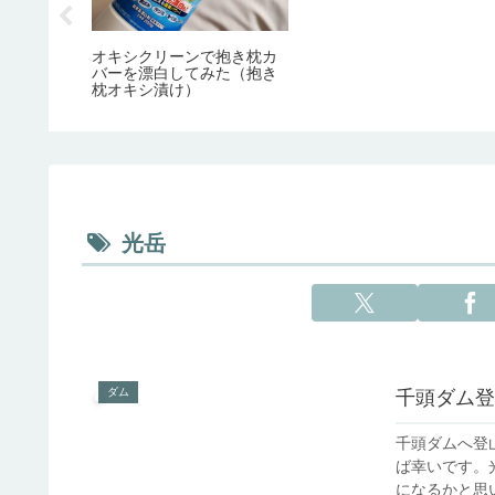
2）ディー
オキシクリーンで抱き枕カ
方がい
バーを漂白してみた（抱き
点等まと
枕オキシ漬け）
光岳
ダム
千頭ダム登
千頭ダムへ登
ば幸いです。
になるかと思