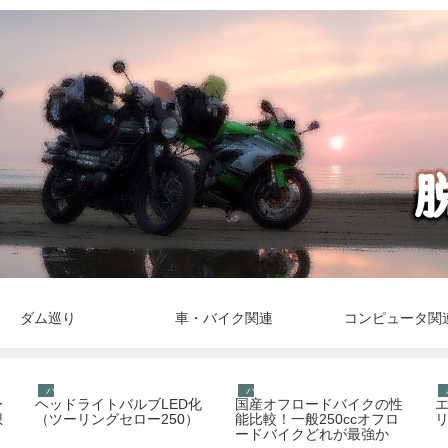
ダム巡り
車・バイク関連
コンピュータ関
バイク
バイク
ー
ヘッドライトバルブLED化
国産オフロードバイクの性
想
（ツーリングセロー250）
能比較！一般250ccオフロ
ードバイクどれが最強か