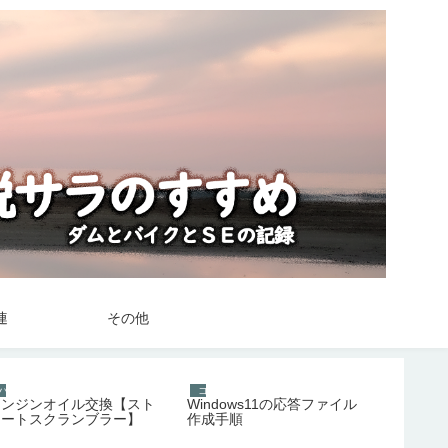
連
その他
バイク
バイク
コンピュータ関連
エンジンオイル交換【スト
Windows11の応答ファイル
リートスクランブラー】
作成手順