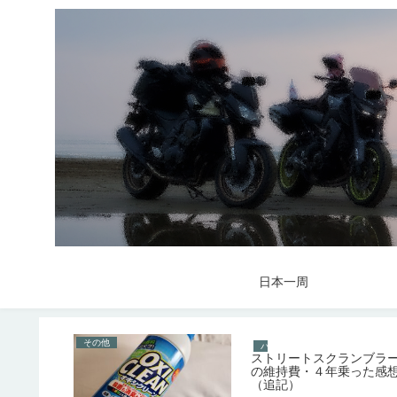
日本一周
その他
バイク
ストリートスクランブラ
の維持費・４年乗った感
（追記）