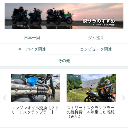
日本一周
ダム巡り
車・バイク関連
コンピュータ関連
その他
バイク
バイク
バ
ー
エンジンオイル交換【スト
ストリートスクランブラー
国
リートスクランブラー】
の維持費・４年乗った感想
能
（追記）
ー