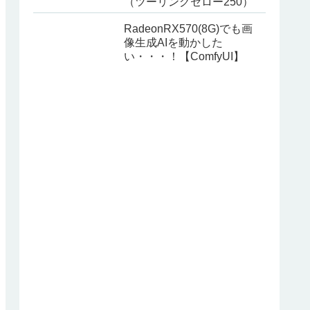
（ツーリングセロー250）
RadeonRX570(8G)でも画
像生成AIを動かした
い・・・！【ComfyUI】