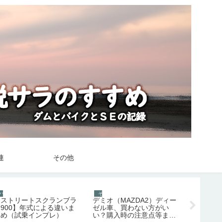
連
その他
バイク
その他
その他
【ストリートスクランブラ
デミオ（MAZDA2）ディー
オキシク
ー900】年式による違いま
ゼル車、買わない方がい
バーを漂
とめ（試乗インプレ）
い？購入時の注意点等まと
枕オキシ