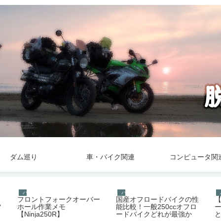
ダム巡り
車・バイク関連
コンピュータ関
バイク
バイク
、
フロントフォークオーバー
国産オフロードバイクの性
ツ
ホール作業メモ
能比較！一般250ccオフロ
【Ninja250R】
ードバイクどれが最強か