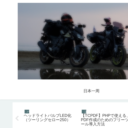
日本一周
バイク
コンピュータ関連
換【スト
ヘッドライトバルブLED化
【TCPDF】PHPで使える
ラー】
（ツーリングセロー250）
PDF作成のためのフリー
ール導入方法