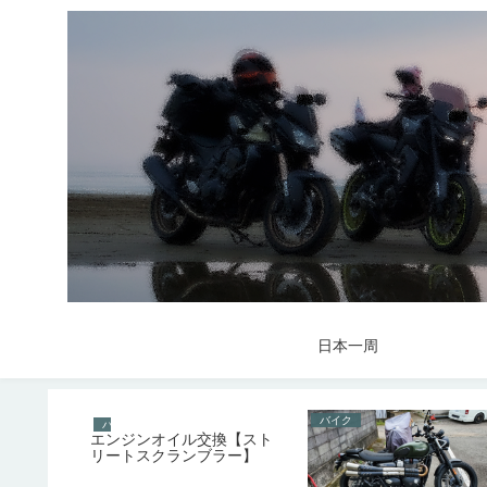
日本一周
バイク
バイク
応答ファイル
エンジンオイル交換【スト
リートスクランブラー】