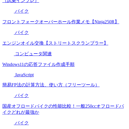
（試乗インプレ）
バイク
フロントフォークオーバーホール作業メモ【Ninja250R】
バイク
エンジンオイル交換【ストリートスクランブラー】
コンピュータ関連
Windows11の応答ファイル作成手順
JavaScript
簡易FP法の計算方法、使い方（フリーツール）
バイク
国産オフロードバイクの性能比較！一般250ccオフロードバ
イクどれが最強か
バイク