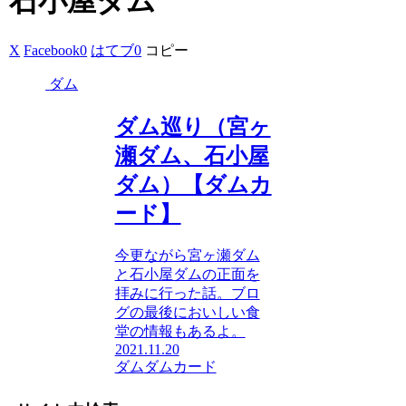
石小屋ダム
X
Facebook
0
はてブ
0
コピー
ダム
ダム巡り（宮ヶ
瀬ダム、石小屋
ダム）【ダムカ
ード】
今更ながら宮ヶ瀬ダム
と石小屋ダムの正面を
拝みに行った話。ブロ
グの最後においしい食
堂の情報もあるよ。
2021.11.20
ダム
ダムカード