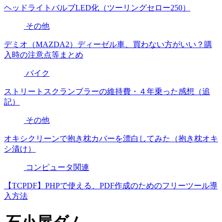
ヘッドライトバルブLED化（ツーリングセロー250）
その他
デミオ（MAZDA2）ディーゼル車、買わない方がいい？購
入時の注意点等まとめ
バイク
ストリートスクランブラーの維持費・４年乗った感想（追
記）
その他
オキシクリーンで抱き枕カバーを漂白してみた（抱き枕オキ
シ漬け）
コンピュータ関連
【TCPDF】PHPで使える、PDF作成のためのフリーツール導
入方法