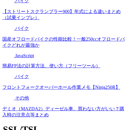
バイク
【ストリートスクランブラー900】年式による違いまとめ
（試乗インプレ）
バイク
国産オフロードバイクの性能比較！一般250ccオフロードバ
イクどれが最強か
JavaScript
簡易FP法の計算方法、使い方（フリーツール）
バイク
フロントフォークオーバーホール作業メモ【Ninja250R】
その他
デミオ（MAZDA2）ディーゼル車、買わない方がいい？購
入時の注意点等まとめ
SSL/TSL