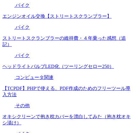
バイク
エンジンオイル交換【ストリートスクランブラー】
バイク
ストリートスクランブラーの維持費・４年乗った感想（追
記）
バイク
ヘッドライトバルブLED化（ツーリングセロー250）
コンピュータ関連
【TCPDF】PHPで使える、PDF作成のためのフリーツール導
入方法
その他
オキシクリーンで抱き枕カバーを漂白してみた（抱き枕オキ
シ漬け）