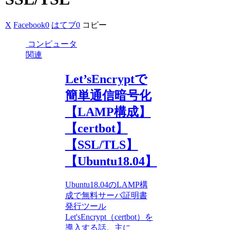
X
Facebook
0
はてブ
0
コピー
コンピュータ
関連
Let’sEncryptで
簡単通信暗号化
【LAMP構成】
【certbot】
【SSL/TLS】
【Ubuntu18.04】
Ubuntu18.04のLAMP構
成で無料サーバ証明書
発行ツール
Let'sEncrypt（certbot）を
導入する話。主に