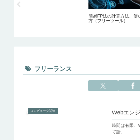
抱き枕カ
簡易FP法の計算方法、使
た（抱き
方（フリーツール）
フリーランス
コンピュータ関連
Webエン
時間は有限、
て話。