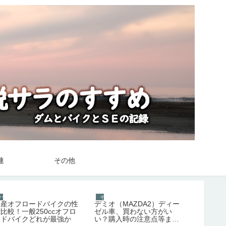
連
その他
バイク
その他
バイク
国産オフロードバイクの性
デミオ（MAZDA2）ディー
フロント
比較！一般250ccオフロ
ゼル車、買わない方がい
ホール作
ードバイクどれが最強か
い？購入時の注意点等まと
【Ninja2