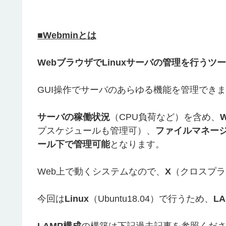
■Webminとは
WebブラウザでLinuxサーバの管理を行うツ
GUI操作でサーバのあらゆる機能を管理でき
サーバの稼働状況
（CPU負荷など）を含め、
プスケジュールも管理可）、
ファイルマネー
ール下で管理可能
となります。
Web上で動くシステムなので、
X
（クロスプラ
今回は
Linux
（Ubuntu18.04）で行うため、
L
LAMP構成
の構築は下記過去記事を参照くだ