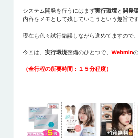
システム開発を行うにはまず
実行環境
と
開発
内容をメモとして残していこうという趣旨で
現在も色々試行錯誤しながら進めてますので
今回は、
実行環境
整備のひとつで、
Webmin
（全行程の所要時間：１５分程度）