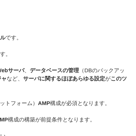
ール
です。
ます。
Webサーバ
、
データベースの管理
（DBのバックアッ
ジャ
など、
サーバに関するほぼあらゆる設定
が
このツ
ットフォーム）
AMP
構成が必須となります。
AMP
構成の構築が前提条件となります。
さい。