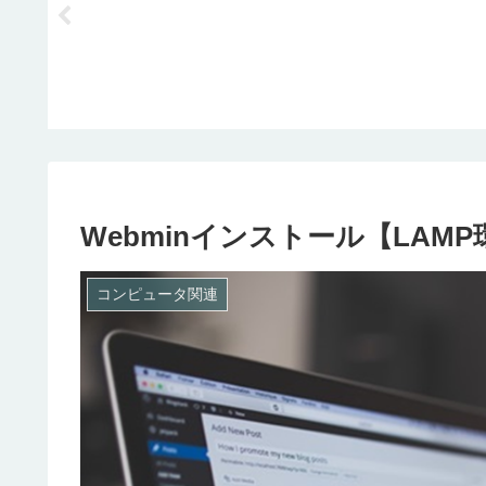
応答ファイル
Webminインストール【LAMP
コンピュータ関連