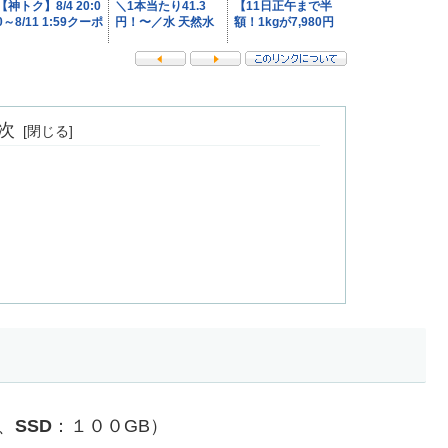
次
、
SSD
：１００GB）