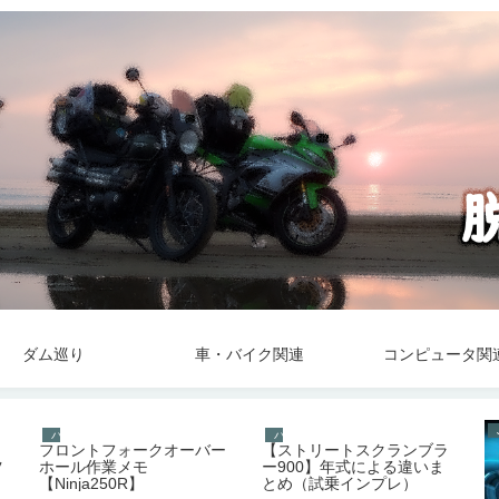
ダム巡り
車・バイク関連
コンピュータ関
バイク
バイク
、
フロントフォークオーバー
【ストリートスクランブラ
ツ
ホール作業メモ
ー900】年式による違いま
【Ninja250R】
とめ（試乗インプレ）