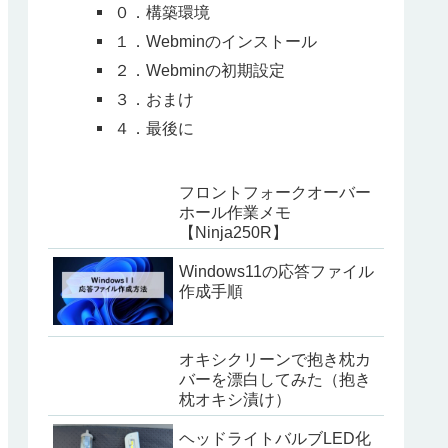
０．構築環境
１．Webminのインストール
２．Webminの初期設定
３．おまけ
４．最後に
フロントフォークオーバー
ホール作業メモ
【Ninja250R】
Windows11の応答ファイル
作成手順
オキシクリーンで抱き枕カ
バーを漂白してみた（抱き
枕オキシ漬け）
ヘッドライトバルブLED化