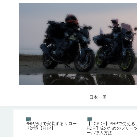
日本一周
コンピュータ関連
コンピュータ関連
PHPだけで実装するリロー
【TCPDF】PHPで使える
ド対策【PHP】
PDF作成のためのフリー
ール導入方法