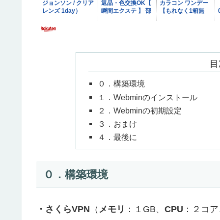
目
０．構築環境
１．Webminのインストール
２．Webminの初期設定
３．おまけ
４．最後に
０．構築環境
・さくらVPN
（
メモリ
：１GB、
CPU
：２コア