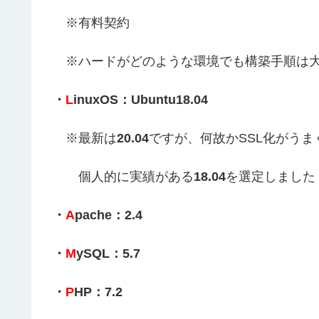
※有料契約
※ハードがどのような環境でも構築手順は大
・
L
inuxOS：Ubuntu18.04
※最新は
20.04
ですが、何故かSSL化がう
個人的に実績がある
18.04
を選定しました
・
A
pache：2.4
・
M
ySQL：5.7
・
P
HP：7.2