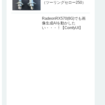
（ツーリングセロー250）
RadeonRX570(8G)でも画
像生成AIを動かした
い・・・！【ComfyUI】